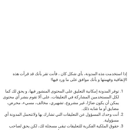
إذا استخدمت هﺬﻩ ﺍﻟﻤﺪﻭﻧﺔ، ﺑﺄﻱ شكل كان ، ﻓﺄﻧﺖ ﺗﻘﺮ ﺑﺄﻧﻚ ﻗﺪ ﻗﺮﺃﺕ ﻫﺬﻩ
ﺍلإﺗﻔﺎﻗﻴﺔ ﻭﻓﻬﻤﺘﻬﺎ ﻭ ﺑﺄﻧﻚ ﻣﻮﺍﻓﻖ ﻋﻠﻰ ﻣﺎ ﻭﺭﺩ ﻓﻴﻬﺎ!
ﺗﻮﻓﺮ ﺍﻟﻤﺪﻭﻧﺔ ﺇﻣﻜﺎﻧﻴﺔ ﺍﻟﺘﻌﻠﻴﻖ ﻋﻠﻰ ﺍﻟﻤﺤﺘﻮﻯ ﺍﻟﻤﻨﺸﻮﺭ ﻓﻴﻬﺎ، و ﻳﺤﻖ ﻟﻚ ﻛﻤﺎ
ﻟﻜﻞ ﺍﻟﻤﺴﺘﺨﺪﻣﻴﻦ ﺍﻟﻤﺸﺎﺭﻛﺔ ﻓﻲ التعليقات، ﻋﻠﻰ ﺃﻻ ﺗﻘﻮﻡ ﺑﻨﺸﺮ ﺃﻱ ﻣﺤﺘﻮﻯ
ﻳﻤﻜﻦ ﺃﻥ ﻳﻜﻮﻥ ﺿﺎﺭًﺍ، ﻏﻴﺮ ﻣﺸﺮﻭﻉ، ﺗﺸﻬﻴﺮﻱ، ﻣﺨﺎﻟﻒ، ﻣﺴﻲﺀ، ﻣﺤﺮﺽ،
ﻣﻀﺎﻳﻖ ﺃﻭ ﻣﺎ ﺷﺎﺑﻪ ﺫﻟﻚ.
ﺃﻧﺖ ﻭﺣﺪﻙ ﺍﻟﻤﺴﺆﻭﻝ ﻋﻦ ﺍﻟﺘﻌﻠﻴﻘﺎﺕ ﺍﻟﺘﻲ ﺗﺸﺎﺭﻙ ﺑﻬﺎ ولاتتحمل المدونة أي
مسؤولية.
ﺣﻘﻮﻕ ﺍﻟﻤﻠﻜﻴﺔ ﺍﻟﻔﻜﺮﻳﺔ ﻟﻠﺘﻌﻠﻴﻘﺎﺕ ﺗﺒﻘﻰ ﻣﺴﺠﻠﺔ ﻟﻚ، ﻟﻜﻦ ﻳﺤﻖ ﻟﺼﺎﺣﺐ