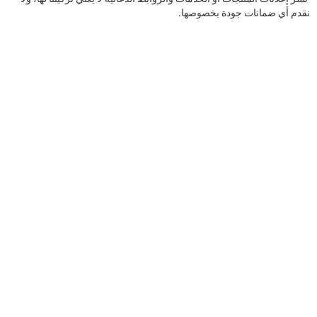
نقدم ﺃﻱ ﺿﻤﺎﻧﺎﺕ ﺟﻮﺩﺓ ﺑﺨﺼﻮﺻﻬﺎ.