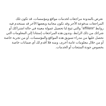
نعرض ﺑﺎﻟﻤﺪﻭﻧﺔ ﻣﺮﺍﺟﻌﺎﺕ ﻟﺨﺪﻣﺎﺕ ﻣﻮﺍﻗﻊ ﻭﻣﺆﺳﺴﺎﺕ، ﻗﺪ ﺗﻜﻮﻥ ﺗﻠﻚ
ﺍﻟﻤﺮﺍﺟﻌﺎﺕ ﻣﺪﻓﻮﻋﺔ ﺍﻷﺟﺮ ﻭﻗﺪ ﺗﻜﻮﻥ ﻣﺠﺎﻧﻴﺔ ﻭﺑﻌﻀﻬﺎ ﺍﻵﺧﺮ ﻗﺪ نستخدم ﻓﻴﻪ
ﺭﻭﺍﺑﻂ “affiliate” والتي ﺗﺘﻴﺢ لنا ﺗﺤﺼﻴﻞ ﻋﻤﻮﻟﺔ ﻣﻌﻴﻨﺔ ﻓﻲ ﺣﺎﻟﺔ ﺍﺷﺘﺮﺍﻛﻚ ﺃﻭ
ﺷﺮﺍﺋﻚ ﻣﻦ ﺫﻟﻚ ﺍﻟﺮﺍﺑﻂ، وندون ﻫﺬﻩ ﺍﻟﻤﺮﺍﺟﻌﺎﺕ إستنادا ﺇﻟﻰ ﺍﻟﻤﻌﻠﻮﻣﺎﺕ ﺍﻟﺘﻲ
نحصل ﻋﻠﻴﻬﺎ ﻣﻦ ﻣﺪﺭﺍﺀ ﺗﺴﻮﻳﻖ ﻫﺬﻩ ﺍﻟﻤﻮﺍﻗﻊ ﻭﺍﻟﻤﺆﺳﺴﺎﺕ، ﺃﻭ ﻣﻦ ﺗﺠﺮﺑﺔ ﺧﺎﺻﺔ
ﺃﻭ ﻣﻦ ﺧﻼﻝ ﻣﻌﻠﻮﻣﺎﺕ ﻋﺎﻣﺔ أخرى، ﻭﻣﻨﻪ ﻓﻼ ﺃﻗﺪﻡ ﻟﻚ ﺃﻱ ﺿﻤﺎﻧﺎﺕ ﺧﺎﺻﺔ
ﺑﺨﺼﻮﺹ ﺟﻮﺩﺓ ﺍﻟﻤﻨﺘﺠﺎﺕ ﺃﻭ ﺍﻟﺨﺪﻣﺎﺕ.