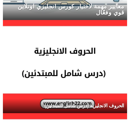
معايير مهمة لاختيار كورس انجليزي اونلاين
قوي وفعّال
الحروف الانجليزيه (درس شامل للمبتدئين)