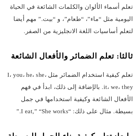
تعلم أسماء الألوان والكلمات الشائعة في الحياة
اليومية مثل “ماء”، “طعام”، و “بيت.” مهم أيضا
لتعلم أساسيات اللغة الانجليزية من الصفر.
ثالثا: تعلم
الضمائر والأفعال الشائعة
تعلم كيفية استخدام الضمائر مثل I، you، he، she،
it، we، they. بالإضافة إلى ذلك، ابدأ في فهم
الأفعال الشائعة وكيفية استخدامها في جمل
بسيطة. مثال على ذلك: “I eat,” “She works.”