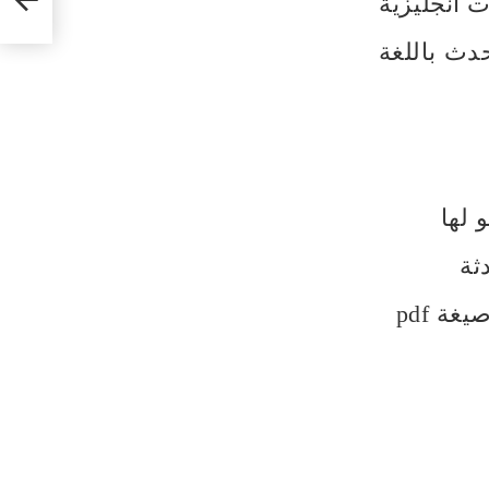
 انجليزية
حدث باللغة
 لها
ثة
بالصوت والصورة ويمكنك أيضا تحميل هذه المحادثات على صيغة pdf