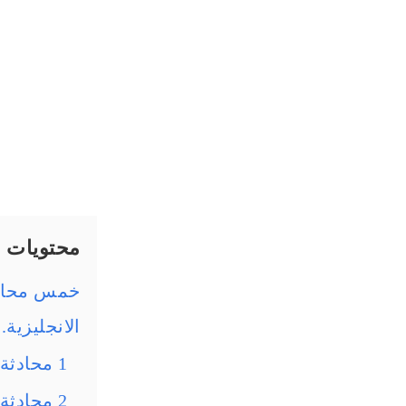
محتويات
خمس محادثا
الانجليزية.
1 محادثة بسيطة باللغة الانجليزية بين شخصين.
2 محادثة بالانجليزي بين شخصين على الهاتف.