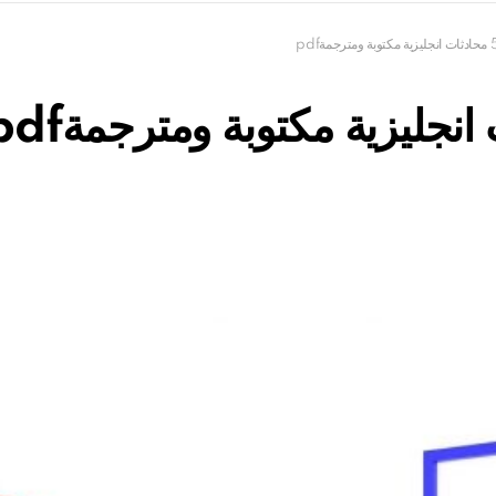
زية مكتوبة ومترجمةpdf