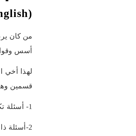
(Interrogative Words in English) ؟
من كان يرغ
أسس وقواعد
لهذا أخي ا
قسمين وهي
1- أسئلة تكون إجابتها نعم أو لا.
2-أسئلة ذات أجوبة لامحدودة.