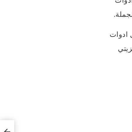
أدوات
لجملة.
 ادوات
زيتي
تعرف ع