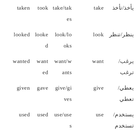
يأخذ/تأخذ
take
take/tak
took
taken
es
ينظر/تنظر
look
look/lo
looke
looked
d
oks
يرغب/
want
want/w
want
wanted
ترغب
ants
ed
يعطي/
give
give/gi
gave
given
تعطي
ves
يستخدم/
use
use/use
used
used
تستخدم
s