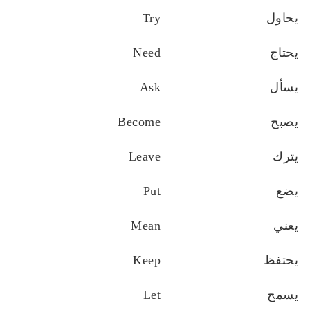
يحاول
Try
يحتاج
Need
يسأل
Ask
يصبح
Become
يترك
Leave
يضع
Put
يعني
Mean
يحتفظ
Keep
يسمح
Let