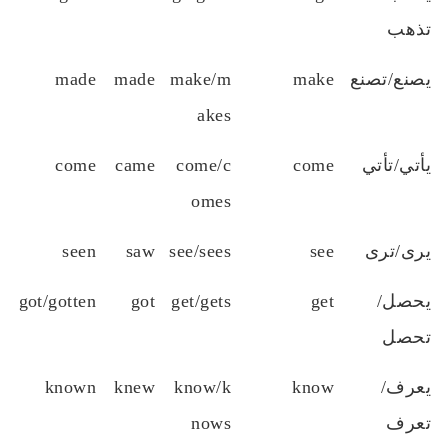
تذهب
يصنع/تصنع
make
make/m
made
made
akes
يأتي/تأتي
come
come/c
came
come
omes
يرى/ترى
see
see/sees
saw
seen
يحصل/
get
get/gets
got
got/gotten
تحصل
يعرف/
know
know/k
knew
known
تعرف
nows