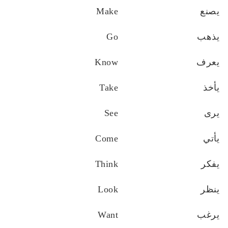
يصنع
Make
يذهب
Go
يعرف
Know
يأخذ
Take
يرى
See
يأتي
Come
يفكر
Think
ينظر
Look
يرغب
Want