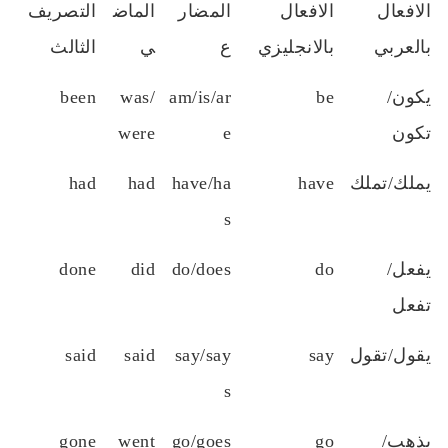
الافعال
الافعال
المضار
الماض
التصريف
بالعربي
بالانجليزي
ع
ي
الثالث
يكون/
be
am/is/ar
was/
been
تكون
e
were
يملك/تملك
have
have/ha
had
had
s
يفعل/
do
do/does
did
done
تفعل
يقول/تقول
say
say/say
said
said
s
يذهب/
go
go/goes
went
gone